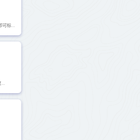
标...
..