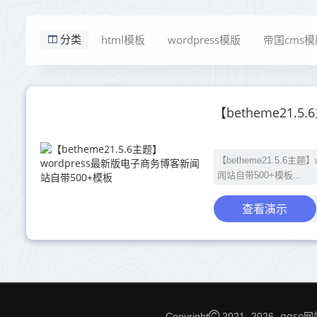
html模板
wordpress模版
帝国cms模
分类
【betheme21.5.6主
闻站自带500+模板...
查看演示
qqso
Copyright
2021 -
2026