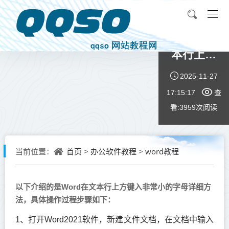
Word在文
本行上方
键入非常
2025-11-27
小的字母
17:15:17
查
详细方法
看:3959次
阅读
首页
办公软件教程
word教程
当前位置：
>
>
以下介绍的是Word在文本行上方键入非常小的字母详细方
法，具体操作过程步骤如下：
1、打开Word2021软件，新建文件文档，在文档中输入