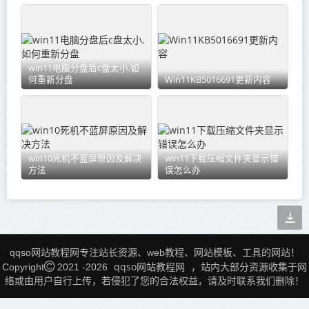
win11电脑分盘后c盘太小,如
何重新分盘
Win11KB5016691更新内容
win10死机不蓝屏原因及解决
win11下载压缩文件夹显示错
方法
误怎么办
qqso网站教程网专注站长资源、web教程、网站模板、工具的网站！
qqso网站教程网
Copyright
2021 -
2026
，站内大部分资源收集于网
络或由用户自行上传，若侵犯了您的合法权益，请及时联系我们删除！