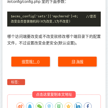
/e/config/config.php 里的下面参数：
$ecms_config['sets']['mpchmrnd']=0;    //是否
改变会员登录随机码(0为改变,1为不改变)
哪个访问端要改变或不改变就修改哪个端目录下的配置
文件，不过设置改变会更安全(默认设置)。
很赞哦！
海报
(
)
标签：
点击这里复制本文地址