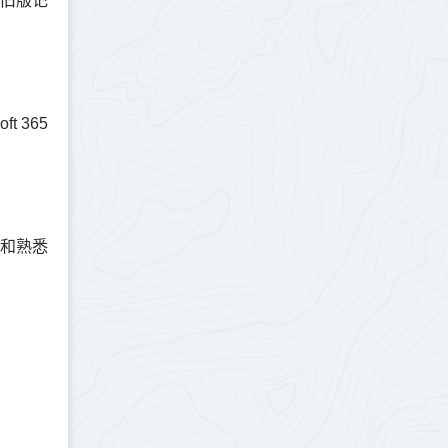
念旧版记
t 365
和熟悉